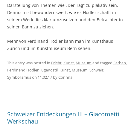
Darstellung von Themen wie „Der Tag“ zu plakativ sein.
Dennoch ist bewundernswert, wie es Hodler schafft in
seinem Werk dies klar umzusetzen und den Betrachter in
seinen Bann zu ziehen.
Mehr von Ferdinand Hodler kann man im Kunsthaus
Zürich und im Kunstmuseum Bern sehen.
This entry was posted in
Erlebt
,
Kunst
,
Museum
and tagged
Farben
,
Ferdinand Hodler
,
Jugendstil
,
Kunst
,
Museum
,
Schweiz
,
Symbolismus
on
11.02.17
by
Corinna
.
Schweizer Entdeckungen III – Giacometti
Werkschau