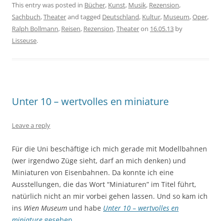
This entry was posted in
Bücher
,
Kunst
,
Musik
,
Rezension
,
Sachbuch
,
Theater
and tagged
Deutschland
,
Kultur
,
Museum
,
Oper
,
Ralph Bollmann
,
Reisen
,
Rezension
,
Theater
on
16.05.13
by
Lisseuse
.
Unter 10 – wertvolles en miniature
Leave a reply
Für die Uni beschäftige ich mich gerade mit Modellbahnen
(wer irgendwo Züge sieht, darf an mich denken) und
Miniaturen von Eisenbahnen. Da konnte ich eine
Ausstellungen, die das Wort “Miniaturen” im Titel führt,
natürlich nicht an mir vorbei gehen lassen. Und so kam ich
ins
Wien Museum
und habe
Unter 10 – wertvolles en
miniature
gesehen
.