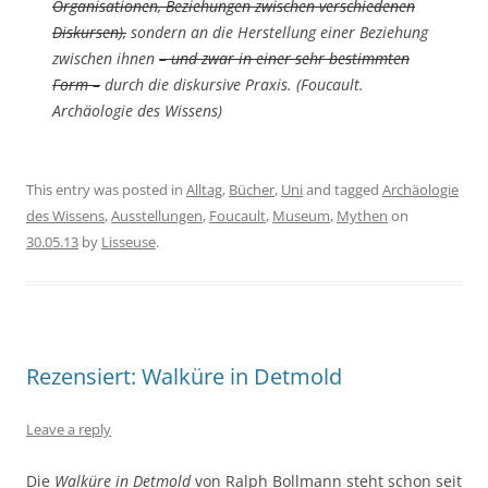
Organisationen, Beziehungen zwischen verschiedenen
Diskursen),
sondern an die Herstellung einer Beziehung
zwischen ihnen
– und zwar in einer sehr bestimmten
Form –
durch die diskursive Praxis. (Foucault.
Archäologie des Wissens)
This entry was posted in
Alltag
,
Bücher
,
Uni
and tagged
Archäologie
des Wissens
,
Ausstellungen
,
Foucault
,
Museum
,
Mythen
on
30.05.13
by
Lisseuse
.
Rezensiert: Walküre in Detmold
Leave a reply
Die
Walküre in Detmold
von Ralph Bollmann steht schon seit