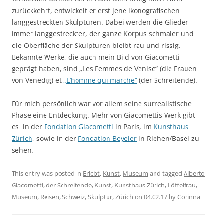
zurückkehrt, entwickelt er erst jene ikonografischen
langgestreckten Skulpturen. Dabei werden die Glieder
immer langgestreckter, der ganze Korpus schmaler und
die Oberfläche der Skulpturen bleibt rau und rissig.
Bekannte Werke, die auch mein Bild von Giacometti
geprägt haben, sind „Les Femmes de Venise“ (die Frauen
von Venedig) et
„L’homme qui marche“
(der Schreitende).
Für mich persönlich war vor allem seine surrealistische
Phase eine Entdeckung. Mehr von Giacomettis Werk gibt
es in der
Fondation Giacometti
in Paris, im
Kunsthaus
Zürich
, sowie in der
Fondation Beyeler
in Riehen/Basel zu
sehen.
This entry was posted in
Erlebt
,
Kunst
,
Museum
and tagged
Alberto
Giacometti
,
der Schreitende
,
Kunst
,
Kunsthaus Zürich
,
Löffelfrau
,
Museum
,
Reisen
,
Schweiz
,
Skulptur
,
Zürich
on
04.02.17
by
Corinna
.