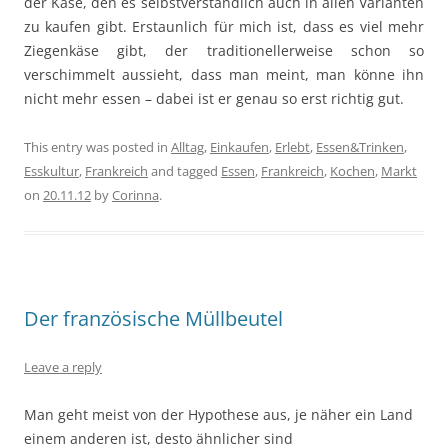
der Käse, den es selbstverständlich auch in allen Varianten
zu kaufen gibt. Erstaunlich für mich ist, dass es viel mehr
Ziegenkäse gibt, der traditionellerweise schon so
verschimmelt aussieht, dass man meint, man könne ihn
nicht mehr essen – dabei ist er genau so erst richtig gut.
This entry was posted in
Alltag
,
Einkaufen
,
Erlebt
,
Essen&Trinken
,
Esskultur
,
Frankreich
and tagged
Essen
,
Frankreich
,
Kochen
,
Markt
on
20.11.12
by
Corinna
.
Der französische Müllbeutel
Leave a reply
Man geht meist von der Hypothese aus, je näher ein Land
einem anderen ist, desto ähnlicher sind