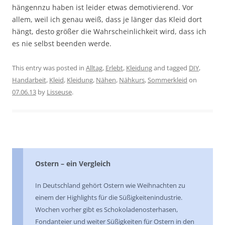
hängennzu haben ist leider etwas demotivierend. Vor
allem, weil ich genau weiß, dass je länger das Kleid dort
hängt, desto größer die Wahrscheinlichkeit wird, dass ich
es nie selbst beenden werde.
This entry was posted in
Alltag
,
Erlebt
,
Kleidung
and tagged
DIY
,
Handarbeit
,
Kleid
,
Kleidung
,
Nähen
,
Nähkurs
,
Sommerkleid
on
07.06.13
by
Lisseuse
.
Ostern – ein Vergleich
In Deutschland gehört Ostern wie Weihnachten zu
einem der Highlights für die Süßigkeitenindustrie.
Wochen vorher gibt es Schokoladenosterhasen,
Fondanteier und weiter Süßigkeiten für Ostern in den