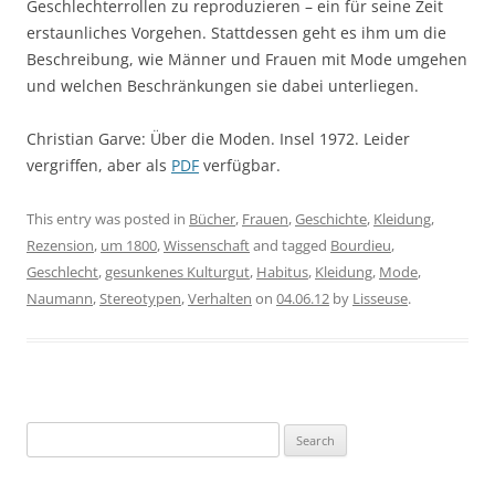
Geschlechterrollen zu reproduzieren – ein für seine Zeit
erstaunliches Vorgehen. Stattdessen geht es ihm um die
Beschreibung, wie Männer und Frauen mit Mode umgehen
und welchen Beschränkungen sie dabei unterliegen.
Christian Garve: Über die Moden. Insel 1972. Leider
vergriffen, aber als
PDF
verfügbar.
This entry was posted in
Bücher
,
Frauen
,
Geschichte
,
Kleidung
,
Rezension
,
um 1800
,
Wissenschaft
and tagged
Bourdieu
,
Geschlecht
,
gesunkenes Kulturgut
,
Habitus
,
Kleidung
,
Mode
,
Naumann
,
Stereotypen
,
Verhalten
on
04.06.12
by
Lisseuse
.
Search
for: