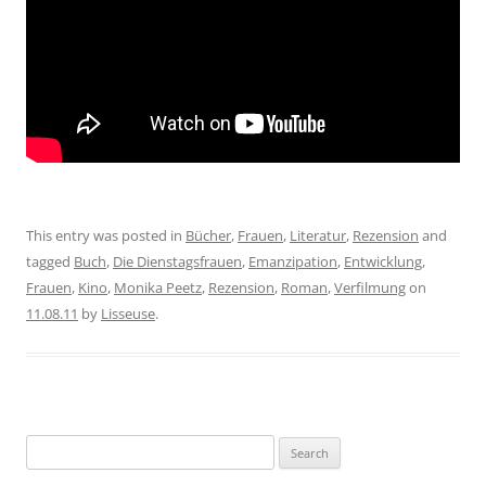
This entry was posted in
Bücher
,
Frauen
,
Literatur
,
Rezension
and
tagged
Buch
,
Die Dienstagsfrauen
,
Emanzipation
,
Entwicklung
,
Frauen
,
Kino
,
Monika Peetz
,
Rezension
,
Roman
,
Verfilmung
on
11.08.11
by
Lisseuse
.
Search
for: