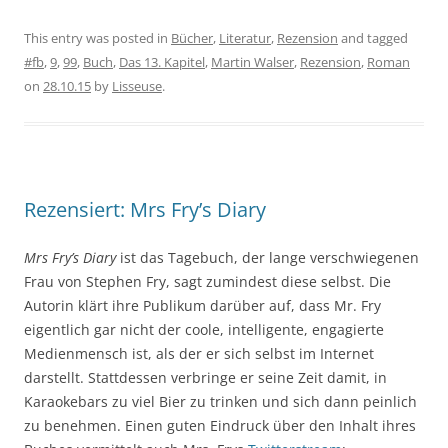
This entry was posted in
Bücher
,
Literatur
,
Rezension
and tagged
#fb
,
9
,
99
,
Buch
,
Das 13. Kapitel
,
Martin Walser
,
Rezension
,
Roman
on
28.10.15
by
Lisseuse
.
Rezensiert: Mrs Fry’s Diary
Mrs Fry’s Diary
ist das Tagebuch, der lange verschwiegenen
Frau von Stephen Fry, sagt zumindest diese selbst. Die
Autorin klärt ihre Publikum darüber auf, dass Mr. Fry
eigentlich gar nicht der coole, intelligente, engagierte
Medienmensch ist, als der er sich selbst im Internet
darstellt. Stattdessen verbringe er seine Zeit damit, in
Karaokebars zu viel Bier zu trinken und sich dann peinlich
zu benehmen. Einen guten Eindruck über den Inhalt ihres