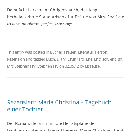
Demnächst erscheint übrigens auch, das lang
herbeigesehnte Standardwerk für Bräute von Mrs. Fry:
How
to have an almost perfect Marriage.
This entry was posted in
Bücher
,
Frauen
,
Literatur
,
Person
,
Rezension
and tagged
Buch
,
Diary
,
Drunkard
,
Ehe
,
Englisch
,
english
,
Mrs Stephen Fry
,
Stephen Fry
on
02.05.12
by
Lisseuse
.
Rezensiert: Maria Christina – Tagebuch
einer Tochter
Der Roman, der sich um die Heiratspläne der
Lieblingstochter von Maria Theresia, Maria Christina, dreht