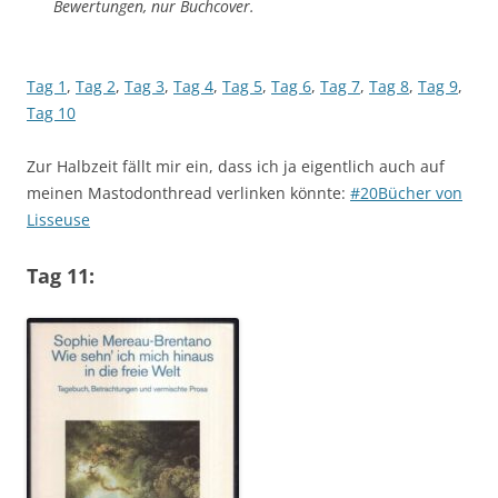
Bewertungen, nur Buchcover.
Tag 1
,
Tag 2
,
Tag 3
,
Tag 4
,
Tag 5
,
Tag 6
,
Tag 7
,
Tag 8
,
Tag 9
,
Tag 10
Zur Halbzeit fällt mir ein, dass ich ja eigentlich auch auf
meinen Mastodonthread verlinken könnte:
#20Bücher von
Lisseuse
Tag 11: