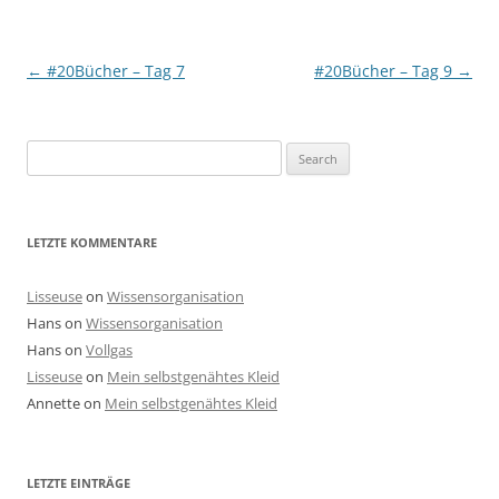
Post
←
#20Bücher – Tag 7
#20Bücher – Tag 9
→
navigation
Search
for:
LETZTE KOMMENTARE
Lisseuse
on
Wissensorganisation
Hans
on
Wissensorganisation
Hans
on
Vollgas
Lisseuse
on
Mein selbstgenähtes Kleid
Annette
on
Mein selbstgenähtes Kleid
LETZTE EINTRÄGE