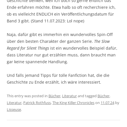
Geschichte denken, weil ich doch so gerne endlich das
Ende erfahren möchte. Etwa halb so oft recherchiere ich,
ob es vielleicht ENDLICH ein Veröffentlichungsdatum für
Band 3 gibt. (Stand 11.07.2023: Lol nope)
Naja, dafür gibt es immerhin ein wundervolles Spin-Off
über den besten Charakter der ganzen Serie.
The Slow
Regard for Silent Things
ist ein wundervolles Beispiel dafür,
dass Literatur nur gut erzählen muss, dann braucht man
gar keine spannende Handlung.
Und falls jemand Tipps für tolle Fanfiction hat, die die
Geschichte zu Ende erzählt, ich wäre interessiert.
This entry was posted in
Bücher
,
Literatur
and tagged
Bücher
,
Literatur
,
Patrick Rothfuss
,
The King Killer Chronicles
on
11.07.24
by
Lisseuse
.