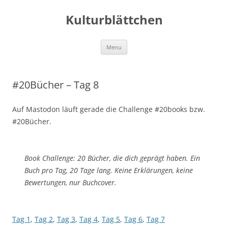
Kulturblättchen
Skip
Menu
to
content
#20Bücher – Tag 8
Auf Mastodon läuft gerade die Challenge #20books bzw.
#20Bücher.
Book Challenge: 20 Bücher, die dich geprägt haben. Ein
Buch pro Tag, 20 Tage lang. Keine Erklärungen, keine
Bewertungen, nur Buchcover.
Tag 1
,
Tag 2
,
Tag 3
,
Tag 4
,
Tag 5
,
Tag 6
,
Tag 7