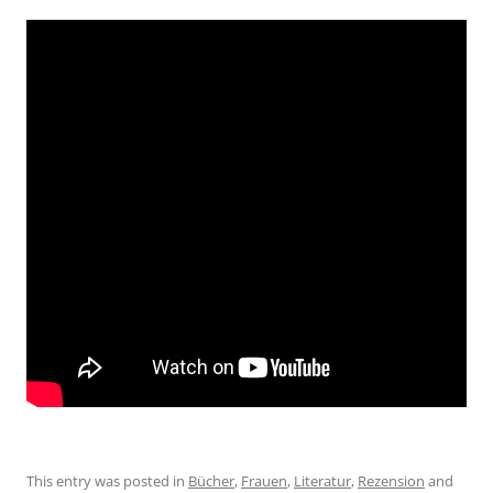
This entry was posted in
Bücher
,
Frauen
,
Literatur
,
Rezension
and