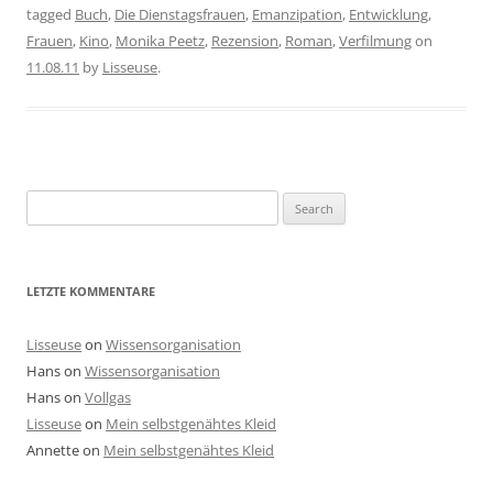
tagged
Buch
,
Die Dienstagsfrauen
,
Emanzipation
,
Entwicklung
,
Frauen
,
Kino
,
Monika Peetz
,
Rezension
,
Roman
,
Verfilmung
on
11.08.11
by
Lisseuse
.
Search
for:
LETZTE KOMMENTARE
Lisseuse
on
Wissensorganisation
Hans
on
Wissensorganisation
Hans
on
Vollgas
Lisseuse
on
Mein selbstgenähtes Kleid
Annette
on
Mein selbstgenähtes Kleid