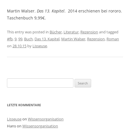
Martin Walser.
Das 13. Kapitel
. 2014 erschienen bei rororo.
Taschenbuch 9,99€.
This entry was posted in
Bücher
,
Literatur
,
Rezension
and tagged
#fb
,
9
,
99
,
Buch
,
Das 13. Kapitel
,
Martin Walser
,
Rezension
,
Roman
on
28.10.15
by
Lisseuse
.
Search
for:
LETZTE KOMMENTARE
Lisseuse
on
Wissensorganisation
Hans
on
Wissensorganisation