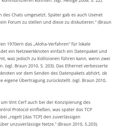
kommunizieren konnten. (vgl. Hellige 2006, S. 22).
rm des Chats umgesetzt. Später gab es auch Usenet
ein Forum zu stellen und diese zu diskutieren.“ (Braun
 den 1970ern das „Aloha-Verfahren“ für lokale
ndet ein Netzwerkknoten einfach ein Datenpaket und
mt, was jedoch zu Kollisionen führen kann, wenn zwei
. (vgl. Braun 2010, S. 203). Das Ethernet verbesserte
kknoten vor dem Senden des Datenpakets abhört, ob
 eigene Übertragung zurückstellt. (vgl. Braun 2010,
e um Vint Cerf auch bei der Konzipierung des
trol Protocol einfließen, was später das TCP
abei „regelt [das TCP] den zuverlässigen
er unzuverlässige Netze.“ (Braun 2010, S.203).