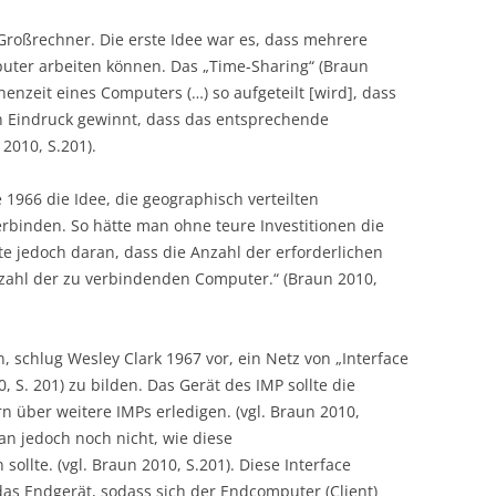
Großrechner. Die erste Idee war es, dass mehrere
uter arbeiten können. Das „Time-Sharing“ (Braun
henzeit eines Computers (…) so aufgeteilt [wird], dass
n Eindruck gewinnt, dass das entsprechende
 2010, S.201).
 1966 die Idee, die geographisch verteilten
binden. So hätte man ohne teure Investitionen die
te jedoch daran, dass die Anzahl der erforderlichen
zahl der zu verbindenden Computer.“ (Braun 2010,
 schlug Wesley Clark 1967 vor, ein Netz von „Interface
 S. 201) zu bilden. Das Gerät des IMP sollte die
über weitere IMPs erledigen. (vgl. Braun 2010,
an jedoch noch nicht, wie diese
llte. (vgl. Braun 2010, S.201). Diese Interface
das Endgerät, sodass sich der Endcomputer (Client)