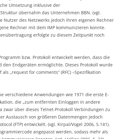
sche Umsetzung inklusive der
-Struktur übernahm das Unternehmen BBN. (vgl.
ie Nutzer des Netzwerks jedoch ihren eigenen Rechner
igene Rechner mit dem IMP kommunizieren konnte.
 Datenübertragung erfolgte zu diesem Zeitpunkt noch
rogramm bzw. Protokoll entwickelt werden, dass die
den Endgeräten ermöglichte. Dieses Protokoll wurde
 als „request for comments“ (RFC) –Spezifikation
pe verschiedene Anwendungen wie 1971 die erste E-
ikation, die „zum entfernten Einloggen in andere
Da zwar über dieses Telnet-Protokoll Verbindungen zu
er Austausch von größeren Datenmengen jedoch
tocol (FTP) entwickelt. (vgl. Kirpal/Vogel 2006, S.141).
rogrammiercode angepasst werden, sodass mehr als