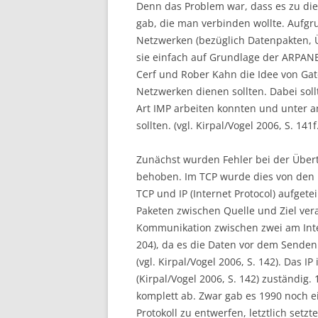
Denn das Problem war, dass es zu di
gab, die man verbinden wollte. Aufg
Netzwerken (bezüglich Datenpakten, 
sie einfach auf Grundlage der ARPANE
Cerf und Rober Kahn die Idee von Gat
Netzwerken dienen sollten. Dabei sol
Art IMP arbeiten konnten und unter 
sollten. (vgl. Kirpal/Vogel 2006, S. 141f.
Zunächst wurden Fehler bei der Übe
behoben. Im TCP wurde dies von den
TCP und IP (Internet Protocol) aufgeteil
Paketen zwischen Quelle und Ziel vera
Kommunikation zwischen zwei am Inte
204), da es die Daten vor dem Senden
(vgl. Kirpal/Vogel 2006, S. 142). Das 
(Kirpal/Vogel 2006, S. 142) zuständig.
komplett ab. Zwar gab es 1990 noch ei
Protokoll zu entwerfen, letztlich setz