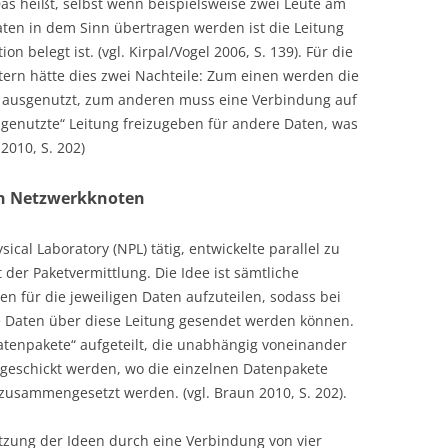
Das heißt, selbst wenn beispielsweise zwei Leute am
ten in dem Sinn übertragen werden ist die Leitung
on belegt ist. (vgl. Kirpal/Vogel 2006, S. 139). Für die
rn hätte dies zwei Nachteile: Zum einen werden die
 ausgenutzt, zum anderen muss eine Verbindung auf
genutzte“ Leitung freizugeben für andere Daten, was
 2010, S. 202)
en Netzwerkknoten
cal Laboratory (NPL) tätig, entwickelte parallel zu
der Paketvermittlung. Die Idee ist sämtliche
 für die jeweiligen Daten aufzuteilen, sodass bei
e Daten über diese Leitung gesendet werden können.
tenpakete“ aufgeteilt, die unabhängig voneinander
eschickt werden, wo die einzelnen Datenpakete
zusammengesetzt werden. (vgl. Braun 2010, S. 202).
etzung der Ideen durch eine Verbindung von vier