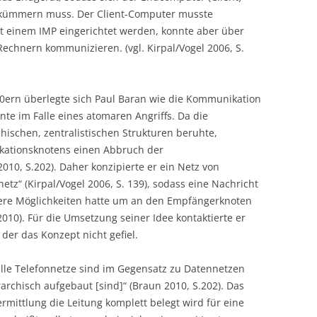
 kümmern muss. Der Client-Computer musste
 einem IMP eingerichtet werden, konnte aber über
chnern kommunizieren. (vgl. Kirpal/Vogel 2006, S.
960ern überlegte sich Paul Baran wie die Kommunikation
nte im Falle eines atomaren Angriffs. Da die
hischen, zentralistischen Strukturen beruhte,
kationsknotens einen Abbruch der
010, S.202). Daher konzipierte er ein Netz von
tz“ (Kirpal/Vogel 2006, S. 139), sodass eine Nachricht
tere Möglichkeiten hatte um an den Empfängerknoten
2010). Für die Umsetzung seiner Idee kontaktierte er
der das Konzept nicht gefiel.
nelle Telefonnetze sind im Gegensatz zu Datennetzen
archisch aufgebaut [sind]“ (Braun 2010, S.202). Das
mittlung die Leitung komplett belegt wird für eine