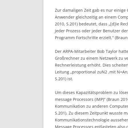
Zur damaligen Zeit gab es nur einige 
Anwender gleichzeitig an einem Comp
2010, S.201) bedeutet, dass „[d]ie Rec
jeder Prozess oder jeder Benutzer de
Programm Fortschritte erzielt.“ (Braun
Der ARPA-Mitarbeiter Bob Taylor hatte
Großrechner zu einem Netzwerk zu ver
Rechnerleistung erhöht. Dies scheiter
Leitung „proportional zuN2 ,mit N=An
S.201) ist.
Um dieses Kapazitätsproblem zu lösen,
message Processors (IMP)“ (Braun 2010,
Kommunikation zu anderen Computern 
S.201). Zu diesem Zeitpunkt wusste m
Kommunikationstechnologie aussehen so
Message Processors entlasteten also 