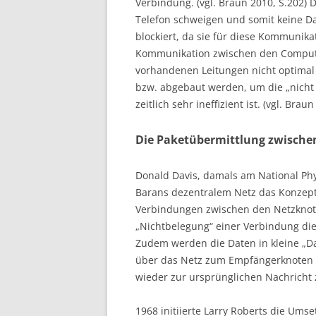
Verbindung. (vgl. Braun 2010, S.202) 
Telefon schweigen und somit keine Da
blockiert, da sie für diese Kommunikati
Kommunikation zwischen den Compute
vorhandenen Leitungen nicht optimal
bzw. abgebaut werden, um die „nicht 
zeitlich sehr ineffizient ist. (vgl. Braun
Die Paketübermittlung zwisch
Donald Davis, damals am National Physi
Barans dezentralem Netz das Konzept 
Verbindungen zwischen den Netzknoten
„Nichtbelegung“ einer Verbindung di
Zudem werden die Daten in kleine „Da
über das Netz zum Empfängerknoten g
wieder zur ursprünglichen Nachricht 
1968 initiierte Larry Roberts die Ums