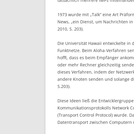
tatsächlich mehrere IMPs miteinander 
1973 wurde mit „Talk“ eine Art Präfo
News, „ein Dienst, um Nachrichten in 
2010, S. 203).
Die Universität Hawaii entwickelte in
Funktnetze. Beim Aloha-Verfahren se
hofft, dass es beim Empfänger ankom
oder mehr Rechner gleichzeitig senden
dieses Verfahren, indem der Netzwer
andere Knoten senden und solange die
S.203).
Diese Ideen ließ die Entwicklergrupp
Kommunikationsprotokolls Network Con
(Transport Control Protocol) wurde. D
Datentransport zwischen Computern üb