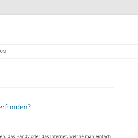
Skip
to
SUM
content
 erfunden?
hen, das Handy oder das Internet, welche man einfach