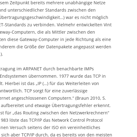
esem Zeitpunkt bereits mehrere unabhängige Netze
rund unterschiedlicher Standards zwischen den
Übertragungsgeschwindigkeit…) war es nicht möglich
T-Standards zu verbinden. Vielmehr entwickelten Vint
eway-Computern, die als Mittler zwischen den
lten diese Gateway-Computer in jede Richtung als eine
anderem die Größe der Datenpakete angepasst werden
).
rtragung im ARPANET durch benachbarte IMPs
 Endsystemen übernommen. 1977 wurde das TCP in
t. Hierbei ist das „IP (…) für das Weiterleiten von
ntwortlich. TCP sorgt für eine zuverlässige
rnet angeschlossenen Computern.“ (Braun 2010, S.
 aufbereitet und etwaige Übertragungsfehler erkennt.
IP ist für „das Routing zwischen den Netzwerkrechnern“
 1983 löste das TCP/IP das Network Control Protocol
nen Versuch seitens der ISO ein vereinheitliches
te sich aber TCP/IP durch, da es bereits von den meisten