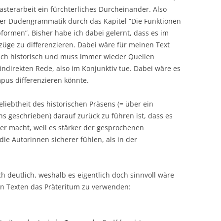
sterarbeit ein fürchterliches Durcheinander. Also
n der Dudengrammatik durch das Kapitel “Die Funktionen
formen”. Bisher habe ich dabei gelernt, dass es im
ezüge zu differenzieren. Dabei wäre für meinen Text
e ich historisch und muss immer wieder Quellen
 indirekten Rede, also im Konjunktiv tue. Dabei wäre es
pus differenzieren könnte.
eliebtheit des historischen Präsens (= über ein
s geschrieben) darauf zurück zu führen ist, dass es
er macht, weil es stärker der gesprochenen
 die Autorinnen sicherer fühlen, als in der
deutlich, weshalb es eigentlich doch sinnvoll wäre
en Texten das Präteritum zu verwenden: