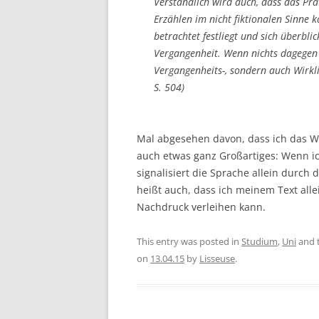
Verständlich wird auch, dass das Prä
Erzählen im nicht fiktionalen Sinne 
betrachtet festliegt und sich überbli
Vergangenheit. Wenn nichts dagegen s
Vergangenheits-, sondern auch Wirkli
S. 504)
Mal abgesehen davon, dass ich das Wor
auch etwas ganz Großartiges: Wenn i
signalisiert die Sprache allein durch 
heißt auch, dass ich meinem Text all
Nachdruck verleihen kann.
This entry was posted in
Studium
,
Uni
and 
on
13.04.15
by
Lisseuse
.