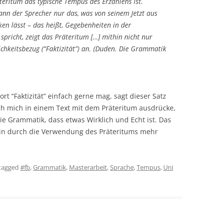
teritum das typische Tempus des Erzählens ist.
kann der Sprecher nur das, was von seinem Jetzt aus
cken lässt – das heißt, Gegebenheiten in der
pricht, zeigt das Präteritum […] mithin nicht nur
chkeitsbezug (“Faktizität”) an. (Duden. Die Grammatik
t “Faktizität” einfach gerne mag, sagt dieser Satz
ch mich in einem Text mit dem Präteritum ausdrücke,
die Grammatik, dass etwas Wirklich und Echt ist. Das
ein durch die Verwendung des Präteritums mehr
tagged
#fb
,
Grammatik
,
Masterarbeit
,
Sprache
,
Tempus
,
Uni