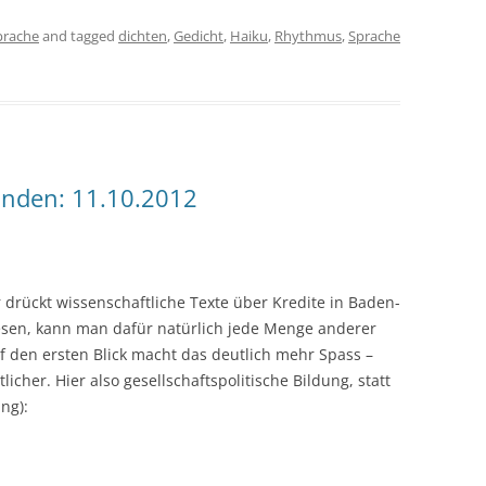
prache
and tagged
dichten
,
Gedicht
,
Haiku
,
Rhythmus
,
Sprache
unden: 11.10.2012
rückt wissenschaftliche Texte über Kredite in Baden-
esen, kann man dafür natürlich jede Menge anderer
f den ersten Blick macht das deutlich mehr Spass –
licher. Hier also gesellschaftspolitische Bildung, statt
ng):