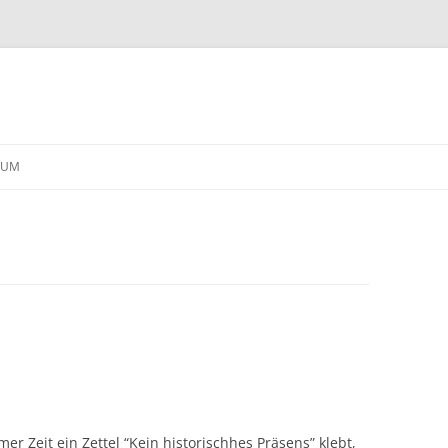
Skip
to
SUM
content
 Zeit ein Zettel “Kein historischhes Präsens” klebt,