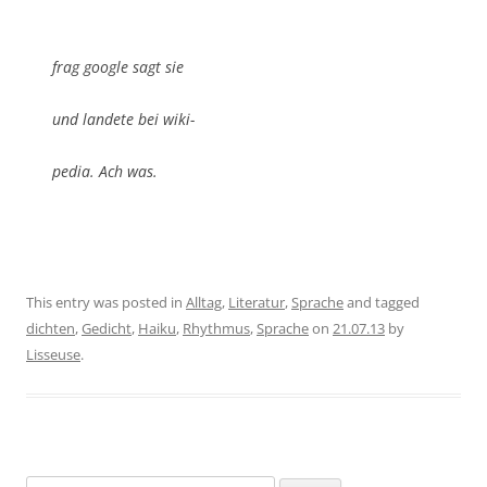
frag google sagt sie
und landete bei wiki-
pedia. Ach was.
This entry was posted in
Alltag
,
Literatur
,
Sprache
and tagged
dichten
,
Gedicht
,
Haiku
,
Rhythmus
,
Sprache
on
21.07.13
by
Lisseuse
.