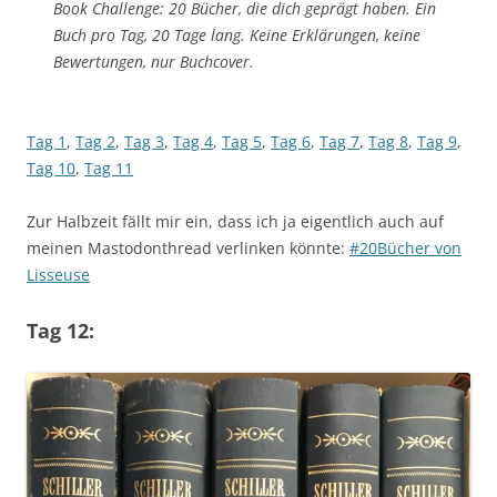
Book Challenge: 20 Bücher, die dich geprägt haben. Ein
Buch pro Tag, 20 Tage lang. Keine Erklärungen, keine
Bewertungen, nur Buchcover.
Tag 1
,
Tag 2
,
Tag 3
,
Tag 4
,
Tag 5
,
Tag 6
,
Tag 7
,
Tag 8
,
Tag 9
,
Tag 10
,
Tag 11
Zur Halbzeit fällt mir ein, dass ich ja eigentlich auch auf
meinen Mastodonthread verlinken könnte:
#20Bücher von
Lisseuse
Tag 12: