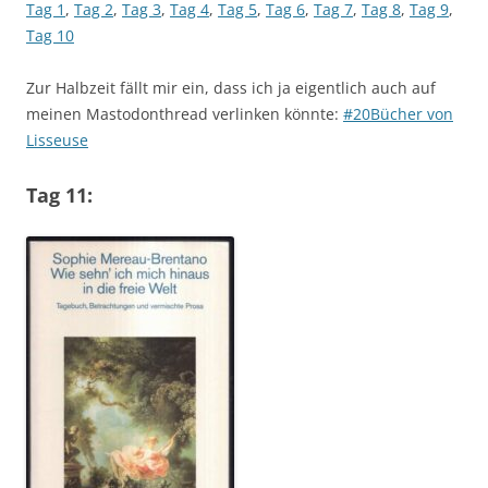
Tag 1
,
Tag 2
,
Tag 3
,
Tag 4
,
Tag 5
,
Tag 6
,
Tag 7
,
Tag 8
,
Tag 9
,
Tag 10
Zur Halbzeit fällt mir ein, dass ich ja eigentlich auch auf
meinen Mastodonthread verlinken könnte:
#20Bücher von
Lisseuse
Tag 11: