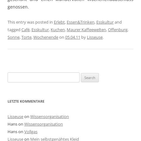
genossen.
This entry was posted in
Erlebt
,
Essen&Trinken
,
Esskultur
and
tagged
Café
,
Esskultur
,
Kuchen
,
Maurer Kaffeewelten
,
Offenburg
,
Sonne
,
Torte
,
Wochenende
on
05.04.11
by
Lisseuse
.
Search
for:
LETZTE KOMMENTARE
Lisseuse
on
Wissensorganisation
Hans
on
Wissensorganisation
Hans
on
Vollgas
Lisseuse
on
Mein selbstgenähtes Kleid