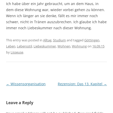
Ich habe über ein Jahr gebraucht, um an dem Haus, in
dem diese Wohnung war, wieder vorbei gehen zu können.
Wenn ich länger an sie denke, fällt es mir immer noch
schwer, nicht in Tränen auszubrechen. Ich glaube ich habe
immer noch Liebeskummer nach dieser Wohnung.
This entry was posted in
Alltag
,
Studium
and tagged
Göttingen
,
Leben
,
Lebensstil
,
Liebeskummer
,
Wohnen
,
Wohnung
on
16.09.15
by
Lisseuse
.
Post
←
Wissensorganisation
Rezension: Das 13. Kapitel
→
navigation
Leave a Reply