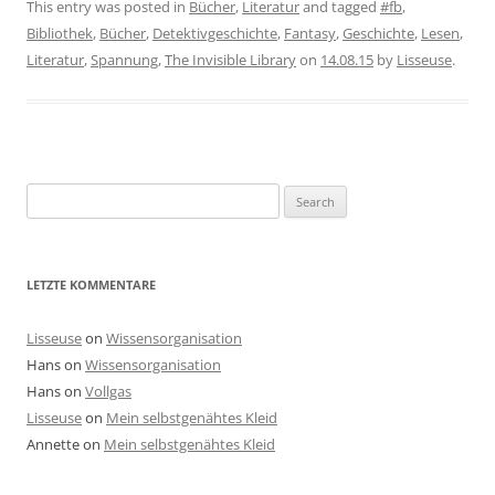
This entry was posted in
Bücher
,
Literatur
and tagged
#fb
,
Bibliothek
,
Bücher
,
Detektivgeschichte
,
Fantasy
,
Geschichte
,
Lesen
,
Literatur
,
Spannung
,
The Invisible Library
on
14.08.15
by
Lisseuse
.
Search
for:
LETZTE KOMMENTARE
Lisseuse
on
Wissensorganisation
Hans
on
Wissensorganisation
Hans
on
Vollgas
Lisseuse
on
Mein selbstgenähtes Kleid
Annette
on
Mein selbstgenähtes Kleid