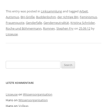
This entry was posted in
Linksammlung
and tagged
Arbeit
,
Autismus
,
BH-Größe
,
Buddenbohm
,
der richtige BH
,
Feminismus
,
Frauenquote
,
Genderfalle
,
Genderneutralität
,
Kristina Schröder
,
Roche und Böhmermann
,
Romney
,
Stephen Fry
on
25.09.12
by
Lisseuse
.
Search
for:
LETZTE KOMMENTARE
Lisseuse
on
Wissensorganisation
Hans
on
Wissensorganisation
Hans
on
Vollgas