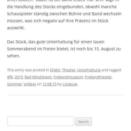
die Handlung des Stücks eingebunden, obwohl manche
Schauspieler ständig zwischen Bühne und Band wechseln
müssen, was sich negativ auf ihre Präsenz im Stück
auswirkt.
Das Stück, das gute Unterhaltung für einen lauen
Sommerabend im Freien bietet, ist noch bis 15. August zu
sehen.
This entry was posted in
Erlebt
,
Theater
,
Unterhaltung
and tagged
#fb
,
2015
,
Bad Windsheim
,
Freilandmuseum
,
Freilandtheater
,
Sommer
,
Vollgas
on
12.08.15
by
Lisseuse
.
Search
for: