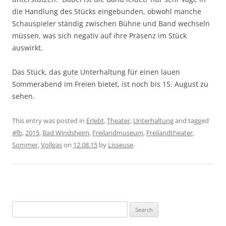
die Handlung des Stücks eingebunden, obwohl manche
Schauspieler ständig zwischen Bühne und Band wechseln
müssen, was sich negativ auf ihre Präsenz im Stück
auswirkt.
Das Stück, das gute Unterhaltung für einen lauen
Sommerabend im Freien bietet, ist noch bis 15. August zu
sehen.
This entry was posted in
Erlebt
,
Theater
,
Unterhaltung
and tagged
#fb
,
2015
,
Bad Windsheim
,
Freilandmuseum
,
Freilandtheater
,
Sommer
,
Vollgas
on
12.08.15
by
Lisseuse
.
Search
for: