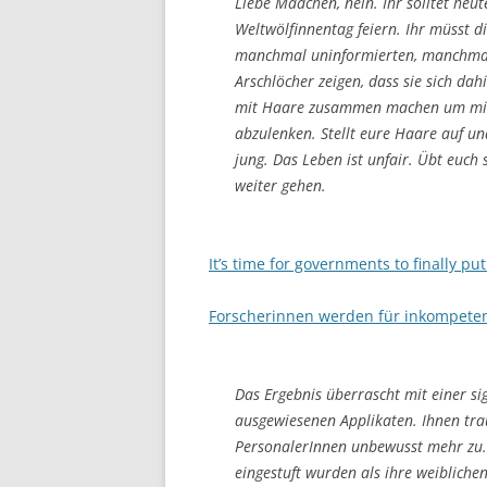
Liebe Mädchen, nein. Ihr solltet heut
Weltwölfinnentag feiern. Ihr müsst 
manchmal uninformierten, manchmal 
Arschlöcher zeigen, dass sie sich dah
mit Haare zusammen machen um mit w
abzulenken. Stellt eure Haare auf und
jung. Das Leben ist unfair. Übt euch
weiter gehen.
It’s time for governments to finally pu
Forscherinnen werden für inkompeten
Das Ergebnis überrascht mit einer si
ausgewiesenen Applikaten. Ihnen tra
PersonalerInnen unbewusst mehr zu. 
eingestuft wurden als ihre weiblich