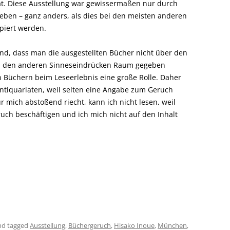
at. Diese Ausstellung war gewissermaßen nur durch
rleben – ganz anders, als dies bei den meisten anderen
ipiert werden.
end, dass man die ausgestellten Bücher nicht über den
ch den anderen Sinneseindrücken Raum gegeben
n Büchern beim Leseerlebnis eine große Rolle. Daher
Antiquariaten, weil selten eine Angabe zum Geruch
r mich abstoßend riecht, kann ich nicht lesen, weil
uch beschäftigen und ich mich nicht auf den Inhalt
d tagged
Ausstellung
,
Büchergeruch
,
Hisako Inoue
,
München
,