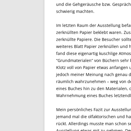
und die Gehgeräusche bzw. Gespräc
schwierig machten.
Im letzten Raum der Ausstellung befa
zerknüllten Papier beklebt waren. Zu
zerknüllte Papiere. Die Besucher sol
weiteres Blatt Papier zerknüllen und 
fand diese eigenartig kuschlige Atmo
“Grundmaterialen” von Büchern sehr 
Klotz voll von Papier etwas anfangen u
jedoch meiner Meinung nach genau de
räumlich wahrzunehmen – weg von der
eines Buches hin zu den Materialen, 
Wahrnehmung eines Buches letztendlic
Mein persönliches Fazit zur Ausstellun
jemand mal die olfaktorischen und h
rückt. Allerdings musste man schon s
Ausstellung etwas mit zu nehmen. De