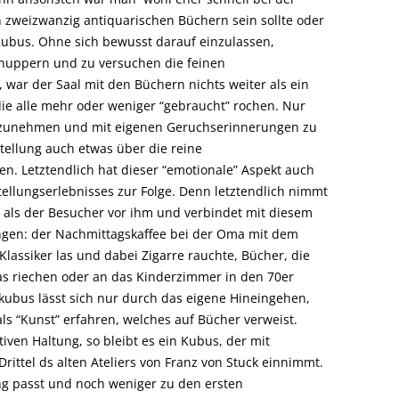
 zweizwanzig antiquarischen Büchern sein sollte oder
Kubus. Ohne sich bewusst darauf einzulassen,
nuppern und zu versuchen die feinen
ar der Saal mit den Büchern nichts weiter als ein
die alle mehr oder weniger “gebraucht” rochen. Nur
hrzunehmen und mit eigenen Geruchserinnerungen zu
tellung auch etwas über die reine
. Letztendlich hat dieser “emotionale” Aspekt auch
stellungserlebnisses zur Folge. Denn letztendlich nimmt
 als der Besucher vor ihm und verbindet mit diesem
gen: der Nachmittagskaffee bei der Oma mit dem
Klassiker las und dabei Zigarre rauchte, Bücher, die
s riechen oder an das Kinderzimmer in den 70er
kubus lässt sich nur durch das eigene Hineingehen,
“Kunst” erfahren, welches auf Bücher verweist.
iven Haltung, so bleibt es ein Kubus, der mit
 Drittel ds alten Ateliers von Franz von Stuck einnimmt.
ng passt und noch weniger zu den ersten