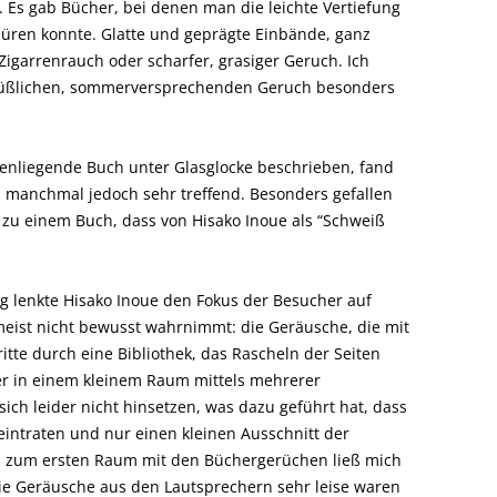
. Es gab Bücher, bei denen man die leichte Vertiefung
spüren konnte. Glatte und geprägte Einbände, ganz
Zigarrenrauch oder scharfer, grasiger Geruch. Ich
 süßlichen, sommerversprechenden Geruch besonders
benliegende Buch unter Glasglocke beschrieben, fand
 manchmal jedoch sehr treffend. Besonders gefallen
g zu einem Buch, dass von Hisako Inoue als “Schweiß
g lenkte Hisako Inoue den Fokus der Besucher auf
eist nicht bewusst wahrnimmt: die Geräusche, die mit
tte durch eine Bibliothek, das Rascheln der Seiten
er in einem kleinem Raum mittels mehrerer
ich leider nicht hinsetzen, was dazu geführt hat, dass
eintraten und nur einen kleinen Ausschnitt der
 zum ersten Raum mit den Büchergerüchen ließ mich
ie Geräusche aus den Lautsprechern sehr leise waren