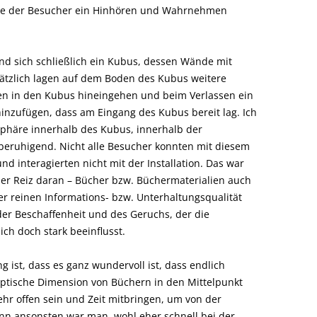
he der Besucher ein Hinhören und Wahrnehmen
nd sich schließlich ein Kubus, dessen Wände mit
sätzlich lagen auf dem Boden des Kubus weitere
lten in den Kubus hineingehen und beim Verlassen ein
hinzufügen, dass am Eingang des Kubus bereit lag. Ich
sphäre innerhalb des Kubus, innerhalb der
beruhigend. Nicht alle Besucher konnten mit diesem
nd interagierten nicht mit der Installation. Das war
r Reiz daran – Bücher bzw. Büchermaterialien auch
 reinen Informations- bzw. Unterhaltungsqualität
der Beschaffenheit und des Geruchs, der die
h doch stark beeinflusst.
g ist, dass es ganz wundervoll ist, dass endlich
aptische Dimension von Büchern in den Mittelpunkt
ehr offen sein und Zeit mitbringen, um von der
nn ansonsten war man wohl eher schnell bei der