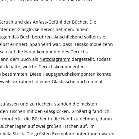
Geruch und das Anfass-Gefühl der Bücher. Die
nter der Glasglocke hervor nehmen, hinein
gen das Buch berühren. Anschließend sollten sie
elbst erinnert. Spannend war, dass Hisako Inoue zehn
misch auf die Hauptkomponten des Geruchs
 dann dem Buch als
Netzdiagramm
dargestellt, sodass
blick hatte, welche Geruchskomponenten
s bestimmten. Diese Hauptgeruchskomponten konnte
weils extrahiert in einer Glasflasche noch einmal
nzufassen und zu riechen, standen die meisten
den Tischen mit den Glasglocken. Großartig fand ich,
ermunterte, die Bücher in die Hand zu nehmen, daran
 Bücher lagen auf zwei großen Tischen auf, im
r Villa Stuck. Die größten Exemplare unter ihnen waren