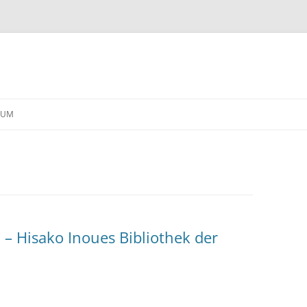
Skip
to
SUM
content
– Hisako Inoues Bibliothek der