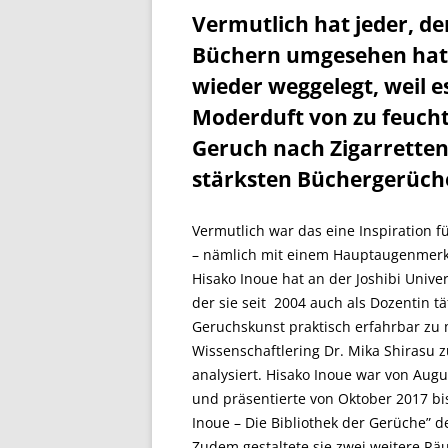
Vermutlich hat jeder, de
Büchern umgesehen hat, 
wieder weggelegt, weil es
Moderduft von zu feucht
Geruch nach Zigarretten
stärksten Büchergerüch
Vermutlich war das eine Inspiration f
– nämlich mit einem Hauptaugenmerk 
Hisako Inoue hat an der Joshibi Unive
der sie seit 2004 auch als Dozentin t
Geruchskunst praktisch erfahrbar zu m
Wissenschaftlering Dr. Mika Shirasu 
analysiert. Hisako Inoue war von Augu
und präsentierte von Oktober 2017 bis
Inoue – Die Bibliothek der Gerüche” d
Zudem gestaltete sie zwei weitere Rä