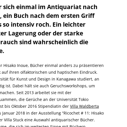
r sich einmal im Antiquariat nach
ein Buch nach dem ersten Griff
 so intensiv roch. Ein leichter
er Lagerung oder der starke
rauch sind wahrscheinlich die
e.
ür Hisako Inoue, Bücher einmal anders zu präsentieren
auf ihren olfaktorischen und haptischen Eindruck.
rsität für Kunst und Design in Kanagawa studiert, an
ätig ist. Dabei hält sie auch Geruchsworkshops, um
achen. Seit 2013 arbeitet sie mit der
zuammen, die Gerüche an der Universität Tokio
st bis Oktober 2016 Stipendiatin der
Villa Waldberta
 Januar 2018 in der Ausstellung “Ricochet # 11: Hisako
er Villa Stuck eine Auswahl antiquarischer Bücher.
ume, die sich im weitesten Sinne mit Büchern