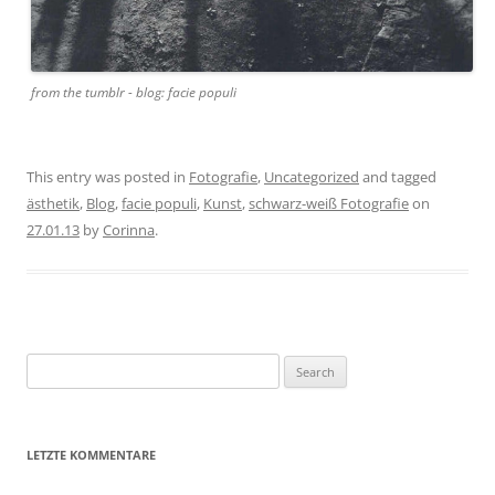
from the tumblr - blog: facie populi
This entry was posted in
Fotografie
,
Uncategorized
and tagged
ästhetik
,
Blog
,
facie populi
,
Kunst
,
schwarz-weiß Fotografie
on
27.01.13
by
Corinna
.
Search
for:
LETZTE KOMMENTARE