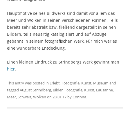
Hauptmotive seines Bildwerks sind damit vor allem das
Meer und Wolken in seinen verschiedenen Formen. Teils
bereits sehr abstrakt bzw. fließend dargestellt in seinen
Bildern, teils neuartig katalogisiert und auf Abzüge
gebannt in seinem fotografischen Werk. Für mich war es
eine wunderbare Entdeckung.
Einen kleinen Eindruck zu Strindbergs Werk gewinnt man
hier
.
This entry was posted in
Erlebt
,
Fotografie
,
Kunst
,
Museum
and
tagged
August Strindberg
,
Bilder
,
Fotografie
,
Kunst
,
Lausanne
,
Meer
,
Schweiz
,
Wolken
on
28.01.17
by
Corinna
.