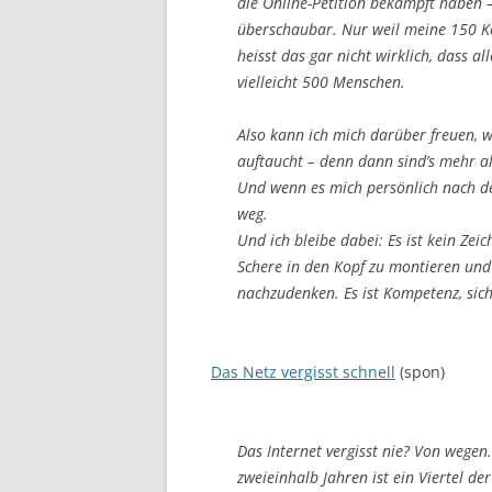
die Online-Petition bekämpft haben –
überschaubar. Nur weil meine 150 Ko
heisst das gar nicht wirklich, dass a
vielleicht 500 Menschen.
Also kann ich mich darüber freuen, we
auftaucht – denn dann sind’s mehr a
Und wenn es mich persönlich nach der
weg.
Und ich bleibe dabei: Es ist kein Zei
Schere in den Kopf zu montieren und 
nachzudenken. Es ist Kompetenz, sich 
Das Netz vergisst schnell
(spon)
Das Internet vergisst nie? Von wegen
zweieinhalb Jahren ist ein Viertel d