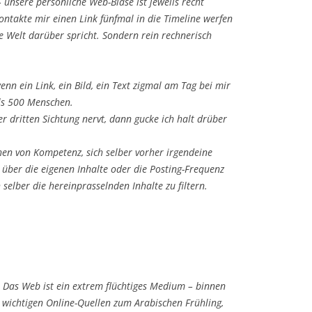
 unsere persönliche Web-Blase ist jeweils recht
ntakte mir einen Link fünfmal in die Timeline werfen
lle Welt darüber spricht. Sondern rein rechnerisch
nn ein Link, ein Bild, ein Text zigmal am Tag bei mir
ls 500 Menschen.
 dritten Sichtung nervt, dann gucke ich halt drüber
chen von Kompetenz, sich selber vorher irgendeine
über die eigenen Inhalte oder die Posting-Frequenz
selber die hereinprasselnden Inhalte zu filtern.
. Das Web ist ein extrem flüchtiges Medium – binnen
er wichtigen Online-Quellen zum Arabischen Frühling,