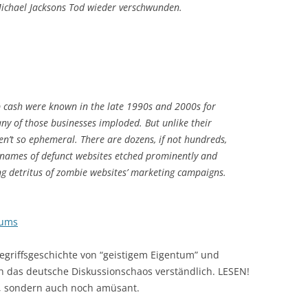
chael Jacksons Tod wieder verschwunden.
p cash were known in the late 1990s and 2000s for
any of those businesses imploded. But unlike their
en’t so ephemeral. There are dozens, if not hundreds,
 names of defunct websites etched prominently and
ng detritus of zombie websites’ marketing campaigns.
tums
Begriffsgeschichte von “geistigem Eigentum” und
ch das deutsche Diskussionschaos verständlich. LESEN!
iv, sondern auch noch amüsant.