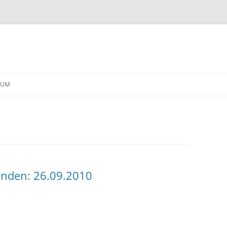
Skip
to
SUM
content
unden: 26.09.2010