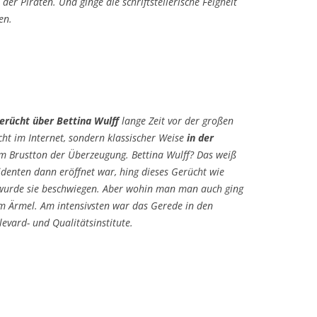
der Piraten. Und ginge die schriftstellerische Feigheit
en.
erücht über Bettina Wulff
lange Zeit vor der großen
ht im Internet, sondern klassischer Weise
in der
 im Brustton der Überzeugung. Bettina Wulff? Das weiß
sidenten dann eröffnet war, hing dieses Gerücht wie
ll wurde sie beschwiegen. Aber wohin man man auch ging
m Ärmel. Am intensivsten war das Gerede in den
evard- und Qualitätsinstitute.