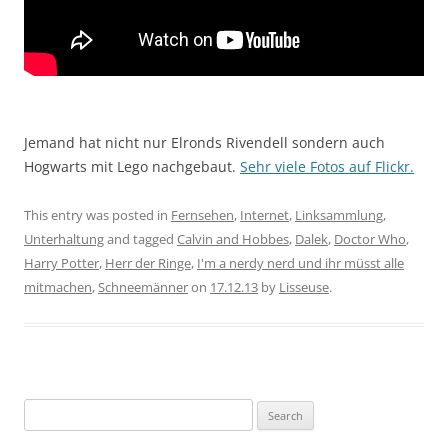
Jemand hat nicht nur Elronds Rivendell sondern auch
Hogwarts mit Lego nachgebaut.
Sehr viele Fotos auf Flickr.
This entry was posted in
Fernsehen
,
Internet
,
Linksammlung
,
Unterhaltung
and tagged
Calvin and Hobbes
,
Dalek
,
Doctor Who
,
Harry Potter
,
Herr der Ringe
,
I'm a nerdy nerd und ihr müsst alle
mitmachen
,
Schneemänner
on
17.12.13
by
Lisseuse
.
Search
for: