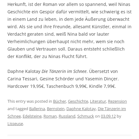
Herkunft, ist der Roman vor allem so spannend, weil Ninas
Geschichte ein Gespür dafür vermittelt, wie schwierig es ist
in einem Land zu leben, in dem jede Äußerung überwacht
wird. Als sie und ihre Freunde, allesamt Künstler, einmal in
Verdacht geraten sind, weiß Nina bald vor lauter
Verheimlichungen überhaupt nicht mehr, wem sie noch
Glauben und Vertrauen soll. Daraus entsteht schließlich
der Konflikt, der zu Ninas Flucht führt.
Daphne Kalotay
Die Tänzerin im Schnee
. Übersetzt von
Carina Tessari, Gesine Schörder und Yasemin Dinçer.
Hardcover 19,95€, Taschenbuch 9,99€, Kindle 7,99€.
This entry was posted in
Bücher
,
Geschichte
,
Literatur
,
Rezension
and tagged
Ballerina
,
Bernstein
,
Daphne Kalotay
,
Die Tänzerin im
Schnee
,
Edelsteine
,
Roman
,
Russland
,
Schmuck
on
03.09.12
by
Lisseuse
.