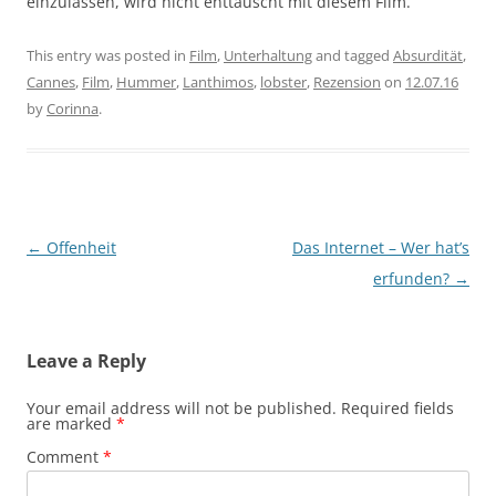
einzulassen, wird nicht enttäuscht mit diesem Film.
This entry was posted in
Film
,
Unterhaltung
and tagged
Absurdität
,
Cannes
,
Film
,
Hummer
,
Lanthimos
,
lobster
,
Rezension
on
12.07.16
by
Corinna
.
Post
←
Offenheit
Das Internet – Wer hat’s
navigation
erfunden?
→
Leave a Reply
Your email address will not be published.
Required fields
are marked
*
Comment
*